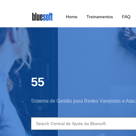
Skip
Home
Treinamentos
FAQ
to
main
content
55
Sistema de Gestão para Redes Varejistas e Atac
Search
for: