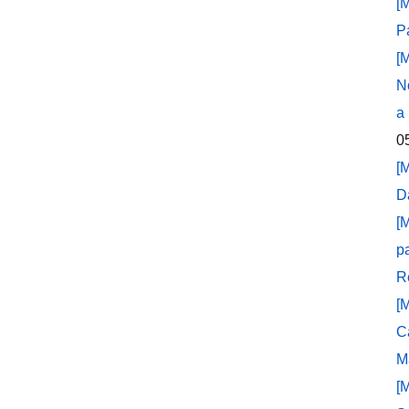
[
P
[
N
a
0
[
D
[
p
R
[
C
M
[