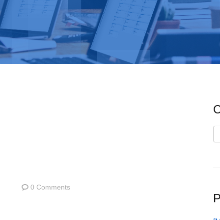
C
C
0 Comments
P