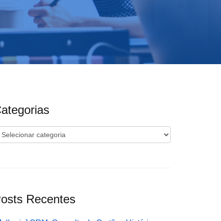
ategorias
ategorias
osts Recentes