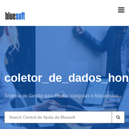
Skip
Togg
to
navi
main
content
coletor_de_dados_hon
Sistema de Gestão para Redes Varejistas e Atacadistas
Search
for: