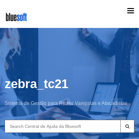
Skip
Togg
to
navi
main
content
zebra_tc21
Sistema de Gestão para Redes Varejistas e Atacadistas
Search
for: