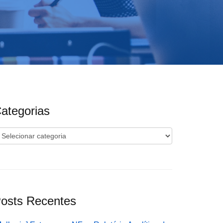
ategorias
ategorias
osts Recentes