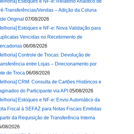
Melhoria] Estoques e NF-e: Relatório Analítico de
ré-Transferências/Vendas – Adição da Coluna
tde Original
07/08/2026
Melhoria] Estoques e NF-e: Nova Validação para
uplicatas Vencidas no Recebimento de
ercadorias
06/08/2026
Melhoria] Controle de Trocas: Devolução de
ransferência entre Lojas – Direcionamento por
ote de Troca
06/08/2026
Melhoria] CRM: Consulta de Cartões Históricos e
aginados do Participante via API
05/08/2026
Melhoria] Estoques e NF-e: Envio Automático da
ota Fiscal à SEFAZ para Notas Fiscais Emitidas
 partir da Requisição de Transferência Interna
5/08/2026