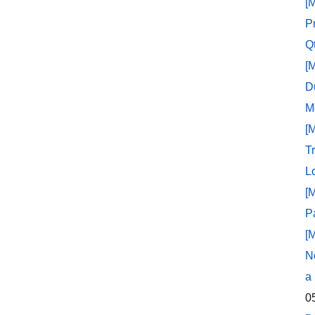
[
P
Q
[
D
M
[
T
L
[
P
[
N
a
0