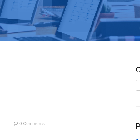
C
C
0 Comments
P