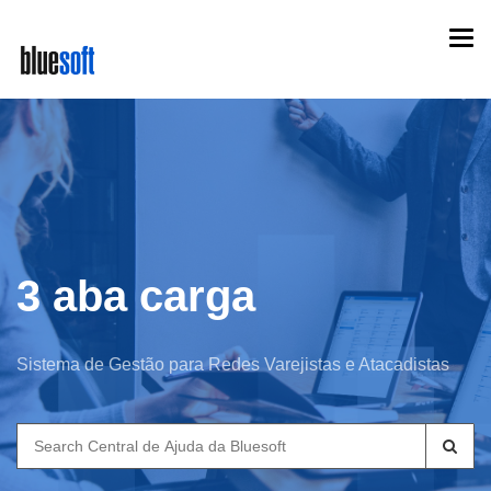
Skip
Togg
to
navi
main
content
3 aba carga
Sistema de Gestão para Redes Varejistas e Atacadistas
Search
for: