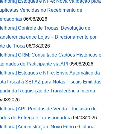
Melhoria] Estoques e NF-e: Nova Validação para
uplicatas Vencidas no Recebimento de
ercadorias
06/08/2026
Melhoria] Controle de Trocas: Devolução de
ransferência entre Lojas – Direcionamento por
ote de Troca
06/08/2026
Melhoria] CRM: Consulta de Cartões Históricos e
aginados do Participante via API
05/08/2026
Melhoria] Estoques e NF-e: Envio Automático da
ota Fiscal à SEFAZ para Notas Fiscais Emitidas
 partir da Requisição de Transferência Interna
5/08/2026
Melhoria] API: Pedidos de Venda – Inclusão de
ados de Entrega e Transportadora
04/08/2026
Melhoria] Administração: Novo Filtro e Coluna