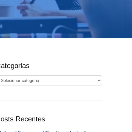
ategorias
ategorias
osts Recentes