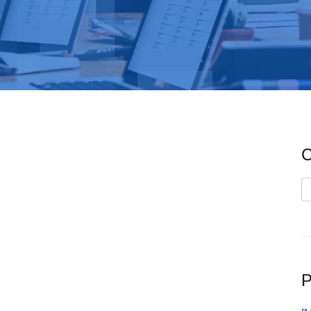
C
C
P