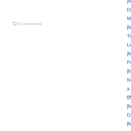
[
D
M
e
0 Comments
[
T
L
[
P
[
N
a
0
[
D
[