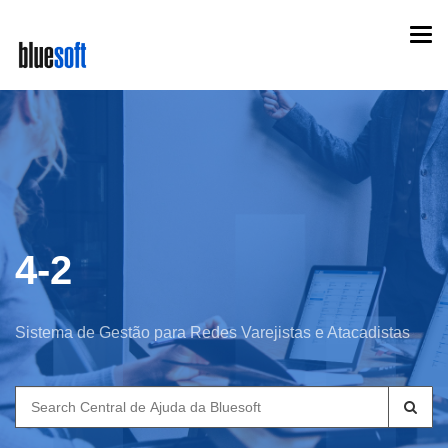
Skip
Togg
to
navi
main
content
4-2
Sistema de Gestão para Redes Varejistas e Atacadistas
Search
for: