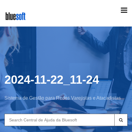
Skip
Togg
to
navi
main
content
2024-11-22_11-24
Sistema de Gestão para Redes Varejistas e Atacadistas
Search
for: