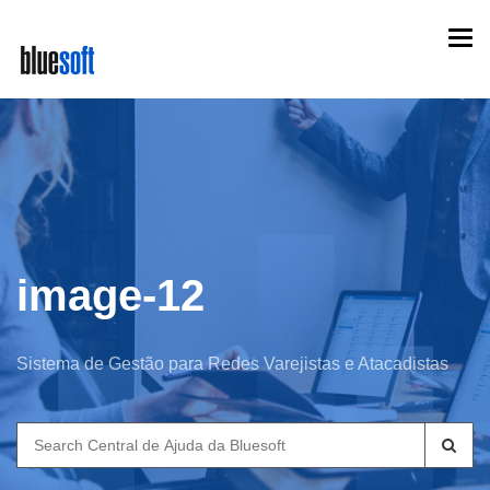
Skip
Togg
to
navi
main
content
image-12
Sistema de Gestão para Redes Varejistas e Atacadistas
Search
for: