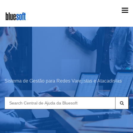
Skip
Togg
to
navi
main
content
Sistema de Gestão para Redes Varejistas e Atacadistas
Search
for: