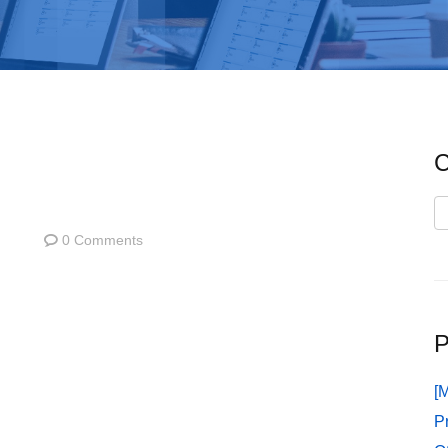
C
C
0 Comments
P
[
P