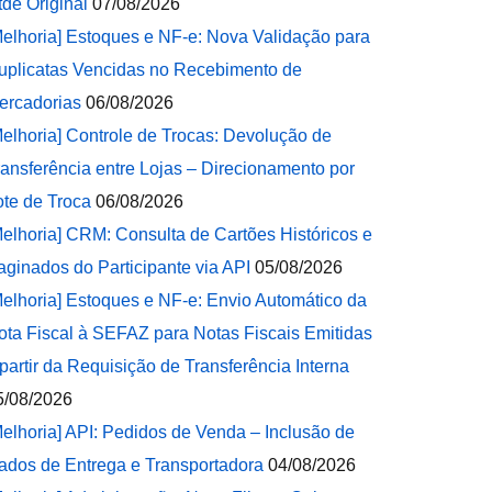
tde Original
07/08/2026
Melhoria] Estoques e NF-e: Nova Validação para
uplicatas Vencidas no Recebimento de
ercadorias
06/08/2026
Melhoria] Controle de Trocas: Devolução de
ransferência entre Lojas – Direcionamento por
ote de Troca
06/08/2026
Melhoria] CRM: Consulta de Cartões Históricos e
aginados do Participante via API
05/08/2026
Melhoria] Estoques e NF-e: Envio Automático da
ota Fiscal à SEFAZ para Notas Fiscais Emitidas
 partir da Requisição de Transferência Interna
5/08/2026
Melhoria] API: Pedidos de Venda – Inclusão de
ados de Entrega e Transportadora
04/08/2026