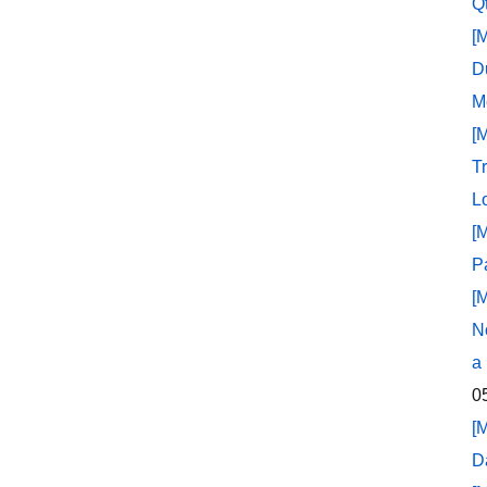
Q
[
D
M
[
T
L
[
P
[
N
a
0
[
D