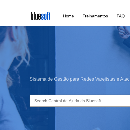
Skip
Home
Treinamentos
FAQ
to
main
content
Sistema de Gestão para Redes Varejistas e Atac
Search
for: