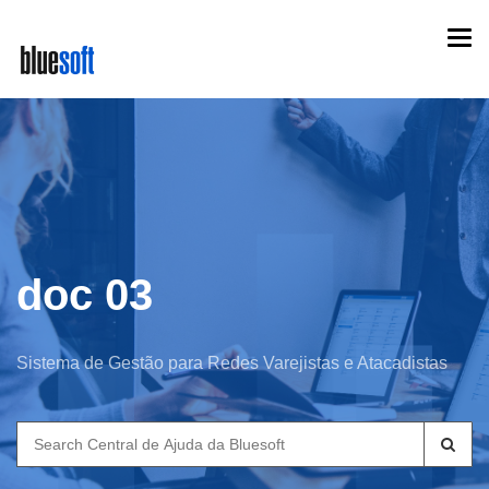
Skip
Togg
to
navi
main
content
doc 03
Sistema de Gestão para Redes Varejistas e Atacadistas
Search
for: