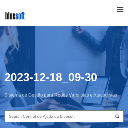
Skip
Togg
to
navi
main
content
2023-12-18_09-30
Sistema de Gestão para Redes Varejistas e Atacadistas
Search
for: