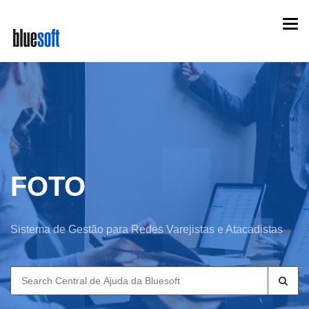
Skip
Togg
to
navi
main
content
FOTO
Sistema de Gestão para Redes Varejistas e Atacadistas
Search
for: