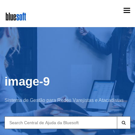
Skip
Togg
to
navi
main
content
image-9
Sistema de Gestão para Redes Varejistas e Atacadistas
Search
for: