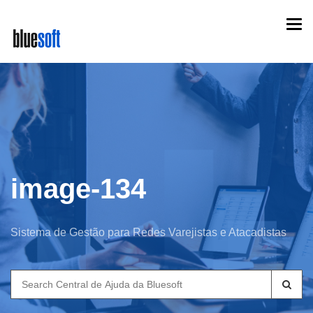
Skip
Togg
to
navi
main
content
image-134
Sistema de Gestão para Redes Varejistas e Atacadistas
Search
for: