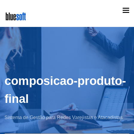
Skip
Togg
to
navi
main
content
composicao-produto-
final
Sistema de Gestão para Redes Varejistas e Atacadistas