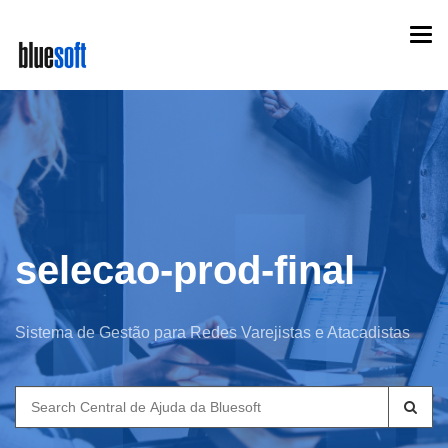
Skip
Togg
to
navi
main
content
selecao-prod-final
Sistema de Gestão para Redes Varejistas e Atacadistas
Search
for: