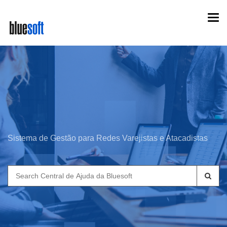
Skip
Togg
to
navi
main
content
Sistema de Gestão para Redes Varejistas e Atacadistas
Search
for: