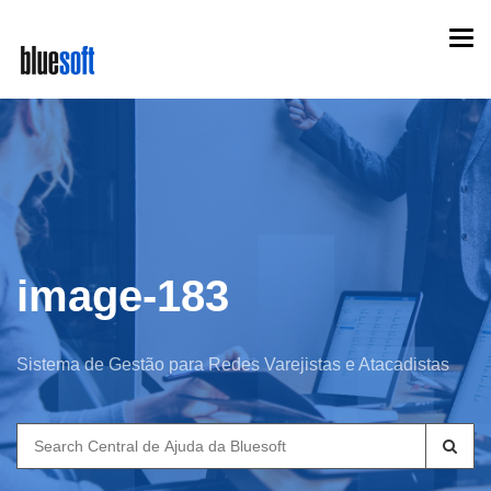
Skip
Togg
to
navi
main
content
image-183
Sistema de Gestão para Redes Varejistas e Atacadistas
Search
for: