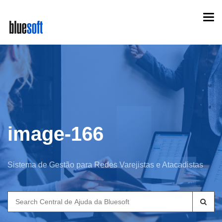
Skip
Togg
to
navi
main
content
image-166
Sistema de Gestão para Redes Varejistas e Atacadistas
Search
for: