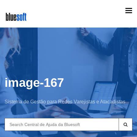
Skip
Togg
to
navi
main
content
image-167
Sistema de Gestão para Redes Varejistas e Atacadistas
Search
for: