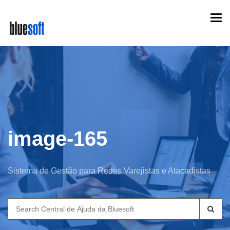
Skip
Togg
to
navi
main
content
image-165
Sistema de Gestão para Redes Varejistas e Atacadistas
Search
for: