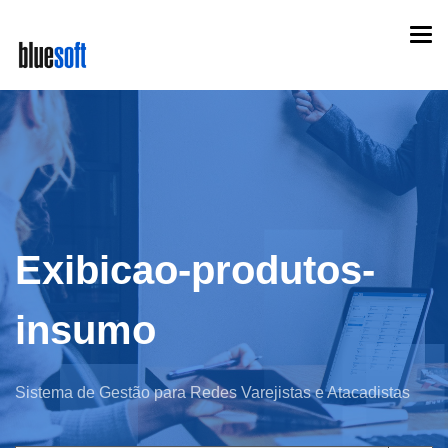
Skip
Togg
to
navi
main
content
Exibicao-produtos-
insumo
Sistema de Gestão para Redes Varejistas e Atacadistas