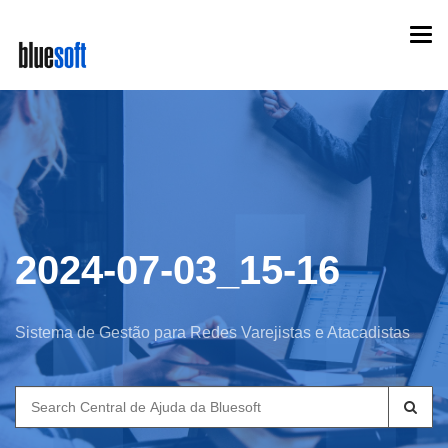
Skip
Togg
to
navi
main
content
2024-07-03_15-16
Sistema de Gestão para Redes Varejistas e Atacadistas
Search
for: