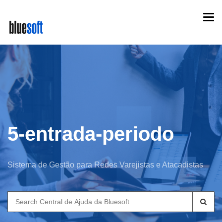
Skip
Togg
to
navi
main
content
5-entrada-periodo
Sistema de Gestão para Redes Varejistas e Atacadistas
Search
for: