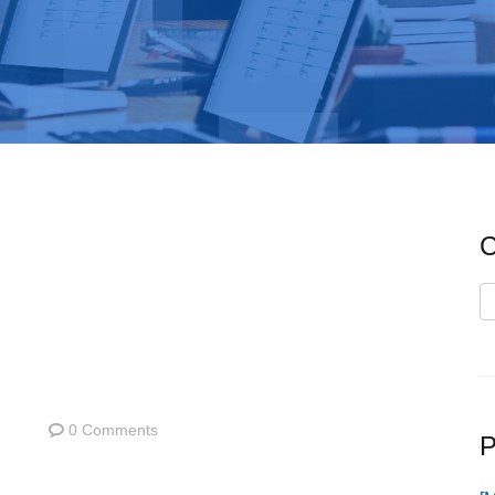
C
C
0 Comments
P