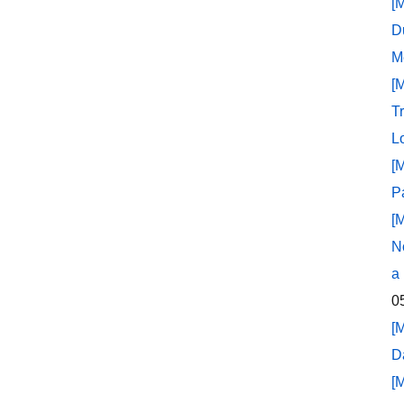
[
D
M
[
T
L
[
P
[
N
a
0
[
D
[