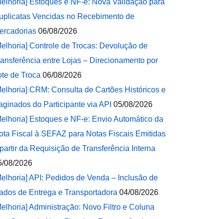
Melhoria] Estoques e NF-e: Nova Validação para
uplicatas Vencidas no Recebimento de
ercadorias
06/08/2026
Melhoria] Controle de Trocas: Devolução de
ransferência entre Lojas – Direcionamento por
ote de Troca
06/08/2026
Melhoria] CRM: Consulta de Cartões Históricos e
aginados do Participante via API
05/08/2026
Melhoria] Estoques e NF-e: Envio Automático da
ota Fiscal à SEFAZ para Notas Fiscais Emitidas
 partir da Requisição de Transferência Interna
5/08/2026
Melhoria] API: Pedidos de Venda – Inclusão de
ados de Entrega e Transportadora
04/08/2026
Melhoria] Administração: Novo Filtro e Coluna