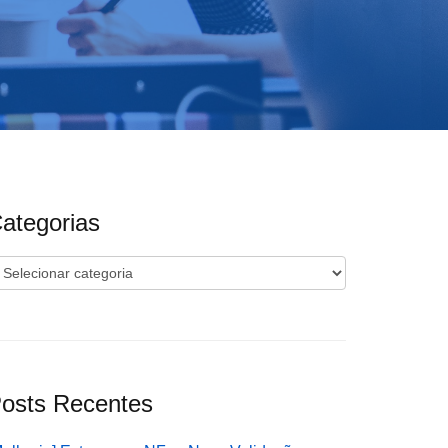
ategorias
ategorias
osts Recentes