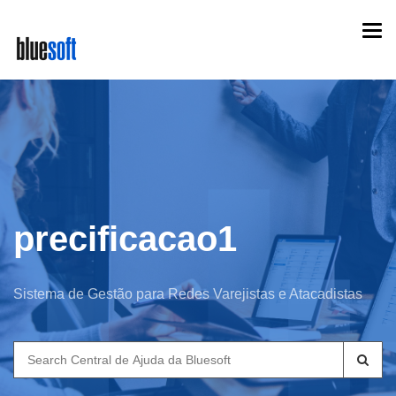
Skip
Togg
to
navi
main
content
precificacao1
Sistema de Gestão para Redes Varejistas e Atacadistas
Search
for: