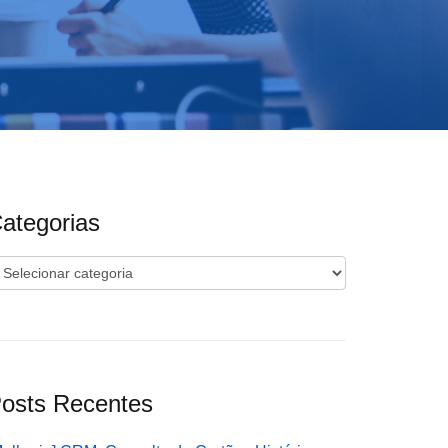
ategorias
ategorias
osts Recentes