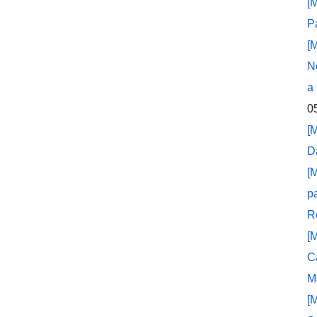
[
P
[
N
a
0
[
D
[
p
R
[
C
M
[