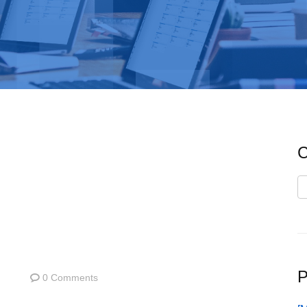
C
C
P
0 Comments