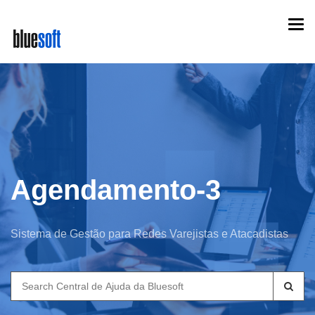
Skip
Togg
to
navi
main
content
Agendamento-3
Sistema de Gestão para Redes Varejistas e Atacadistas
Search
for: