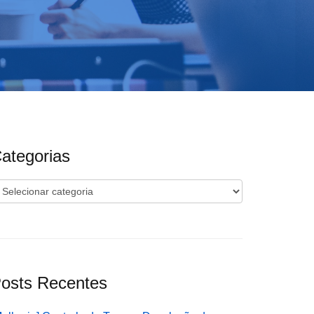
ategorias
ategorias
osts Recentes