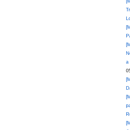
[
T
L
[
P
[
N
a
0
[
D
[
p
R
[