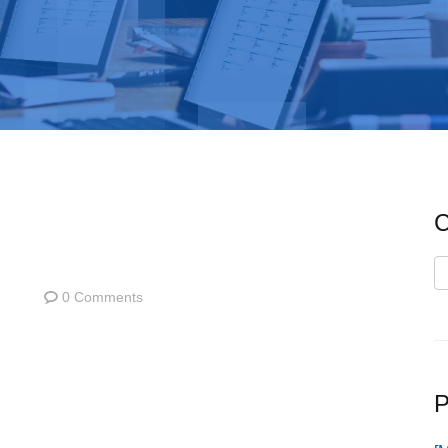
C
C
0 Comments
P