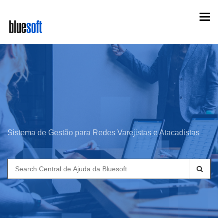
Skip
Togg
to
navi
main
content
Sistema de Gestão para Redes Varejistas e Atacadistas
Search
for: