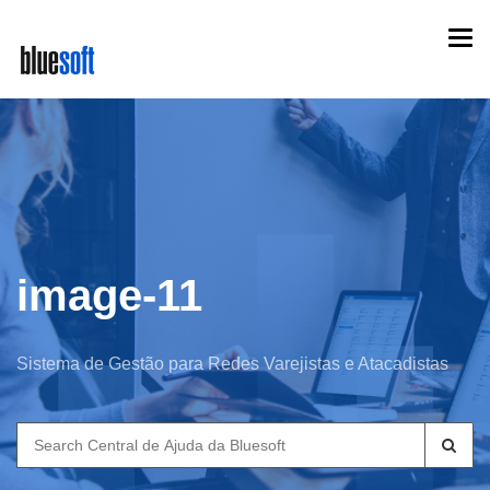
Skip
Togg
to
navi
main
content
image-11
Sistema de Gestão para Redes Varejistas e Atacadistas
Search
for: