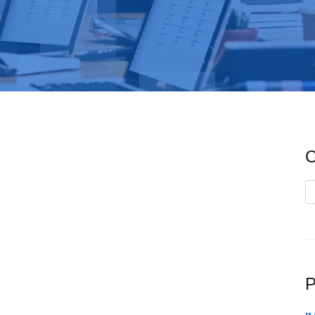
C
C
P