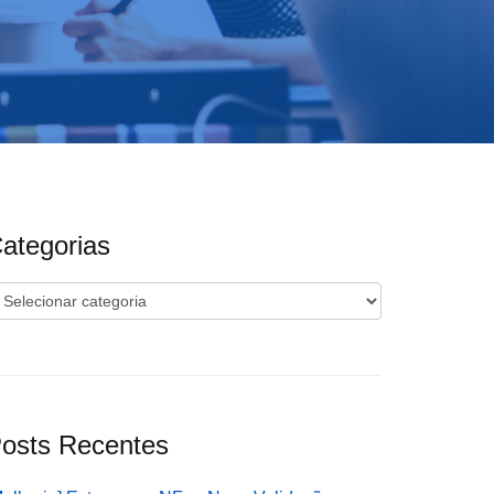
ategorias
ategorias
osts Recentes