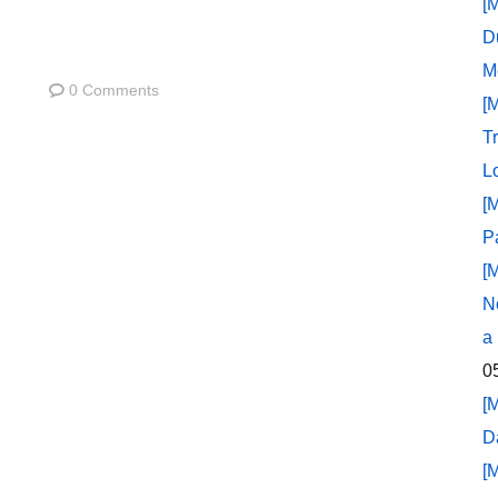
[
D
M
0 Comments
[
T
L
[
P
[
N
a
0
[
D
[