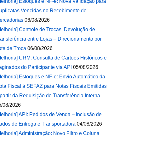
Melhoria] Estoques e NF-e: Nova Validação para
uplicatas Vencidas no Recebimento de
ercadorias
06/08/2026
Melhoria] Controle de Trocas: Devolução de
ransferência entre Lojas – Direcionamento por
ote de Troca
06/08/2026
Melhoria] CRM: Consulta de Cartões Históricos e
aginados do Participante via API
05/08/2026
Melhoria] Estoques e NF-e: Envio Automático da
ota Fiscal à SEFAZ para Notas Fiscais Emitidas
 partir da Requisição de Transferência Interna
5/08/2026
Melhoria] API: Pedidos de Venda – Inclusão de
ados de Entrega e Transportadora
04/08/2026
Melhoria] Administração: Novo Filtro e Coluna