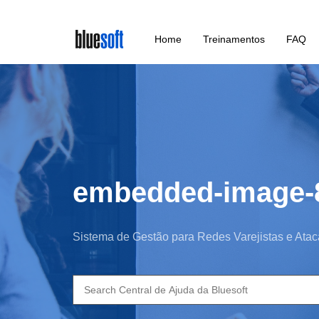
Skip
Home
Treinamentos
FAQ
to
main
content
embedded-image-
Sistema de Gestão para Redes Varejistas e Atac
Search
for: