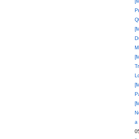
[
P
Q
[
D
M
[
T
L
[
P
[
N
a
0