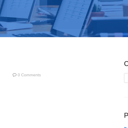
C
0 Comments
C
P