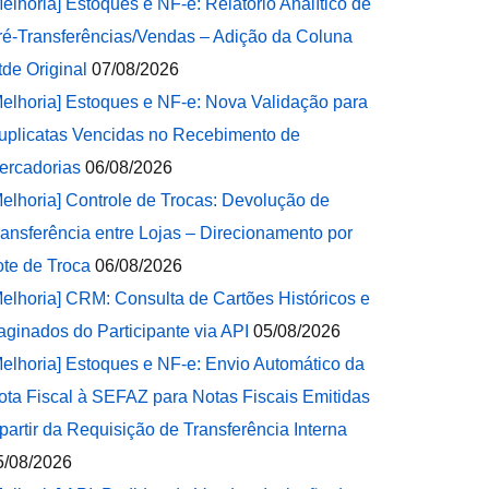
Melhoria] Estoques e NF-e: Relatório Analítico de
ré-Transferências/Vendas – Adição da Coluna
tde Original
07/08/2026
Melhoria] Estoques e NF-e: Nova Validação para
uplicatas Vencidas no Recebimento de
ercadorias
06/08/2026
Melhoria] Controle de Trocas: Devolução de
ransferência entre Lojas – Direcionamento por
ote de Troca
06/08/2026
Melhoria] CRM: Consulta de Cartões Históricos e
aginados do Participante via API
05/08/2026
Melhoria] Estoques e NF-e: Envio Automático da
ota Fiscal à SEFAZ para Notas Fiscais Emitidas
 partir da Requisição de Transferência Interna
5/08/2026