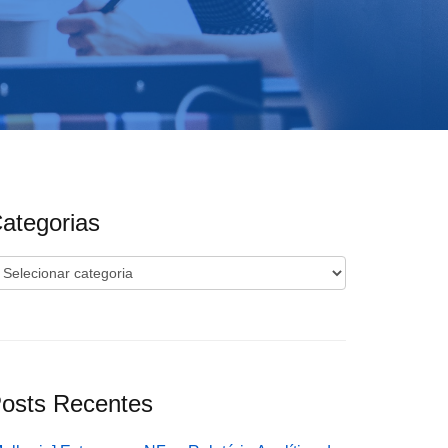
ategorias
ategorias
osts Recentes