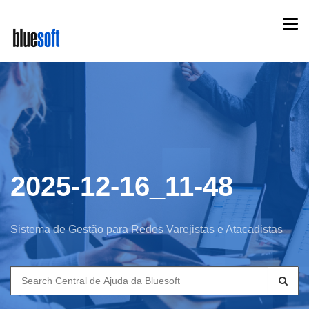
Skip
Togg
to
navi
main
content
2025-12-16_11-48
Sistema de Gestão para Redes Varejistas e Atacadistas
Search
for: