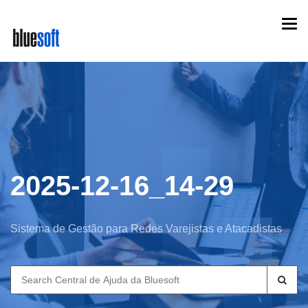
Skip
Togg
to
navi
main
content
2025-12-16_14-29
Sistema de Gestão para Redes Varejistas e Atacadistas
Search
for: