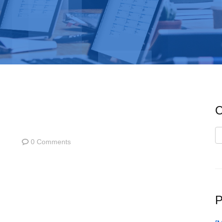
C
C
0 Comments
P