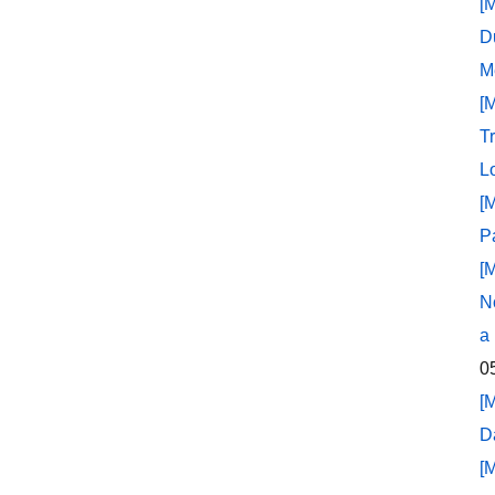
[
D
M
[
T
L
[
P
[
N
a
0
[
D
[