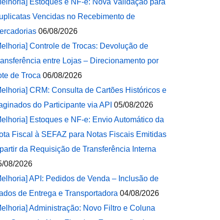
Melhoria] Estoques e NF-e: Nova Validação para
uplicatas Vencidas no Recebimento de
ercadorias
06/08/2026
Melhoria] Controle de Trocas: Devolução de
ransferência entre Lojas – Direcionamento por
ote de Troca
06/08/2026
Melhoria] CRM: Consulta de Cartões Históricos e
aginados do Participante via API
05/08/2026
Melhoria] Estoques e NF-e: Envio Automático da
ota Fiscal à SEFAZ para Notas Fiscais Emitidas
 partir da Requisição de Transferência Interna
5/08/2026
Melhoria] API: Pedidos de Venda – Inclusão de
ados de Entrega e Transportadora
04/08/2026
Melhoria] Administração: Novo Filtro e Coluna