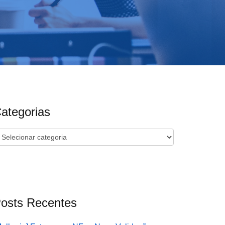
ategorias
ategorias
osts Recentes