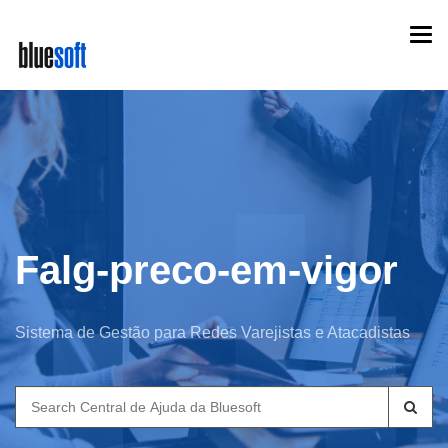
Skip
Togg
to
navi
main
content
Falg-preco-em-vigor
Sistema de Gestão para Redes Varejistas e Atacadistas
Search
for: