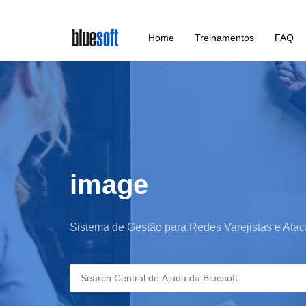
Skip
Home
Treinamentos
FAQ
to
main
content
image
Sistema de Gestão para Redes Varejistas e Atac
Search
for: