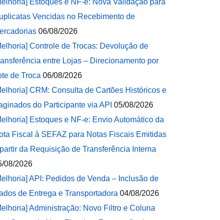
Melhoria] Estoques e NF-e: Nova Validação para
uplicatas Vencidas no Recebimento de
ercadorias
06/08/2026
Melhoria] Controle de Trocas: Devolução de
ransferência entre Lojas – Direcionamento por
ote de Troca
06/08/2026
Melhoria] CRM: Consulta de Cartões Históricos e
aginados do Participante via API
05/08/2026
Melhoria] Estoques e NF-e: Envio Automático da
ota Fiscal à SEFAZ para Notas Fiscais Emitidas
 partir da Requisição de Transferência Interna
5/08/2026
Melhoria] API: Pedidos de Venda – Inclusão de
ados de Entrega e Transportadora
04/08/2026
Melhoria] Administração: Novo Filtro e Coluna