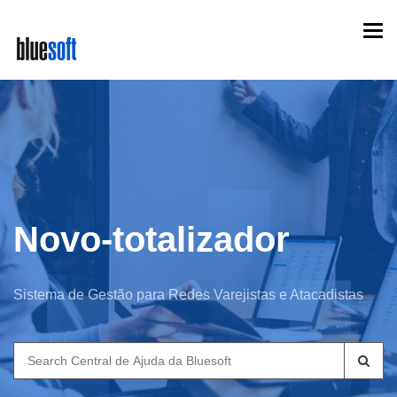
Skip
Togg
to
navi
main
content
Novo-totalizador
Sistema de Gestão para Redes Varejistas e Atacadistas
Search
for: