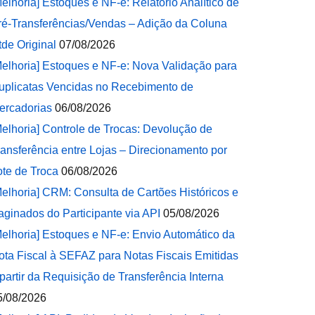
Melhoria] Estoques e NF-e: Relatório Analítico de
ré-Transferências/Vendas – Adição da Coluna
tde Original
07/08/2026
Melhoria] Estoques e NF-e: Nova Validação para
uplicatas Vencidas no Recebimento de
ercadorias
06/08/2026
Melhoria] Controle de Trocas: Devolução de
ransferência entre Lojas – Direcionamento por
ote de Troca
06/08/2026
Melhoria] CRM: Consulta de Cartões Históricos e
aginados do Participante via API
05/08/2026
Melhoria] Estoques e NF-e: Envio Automático da
ota Fiscal à SEFAZ para Notas Fiscais Emitidas
 partir da Requisição de Transferência Interna
5/08/2026