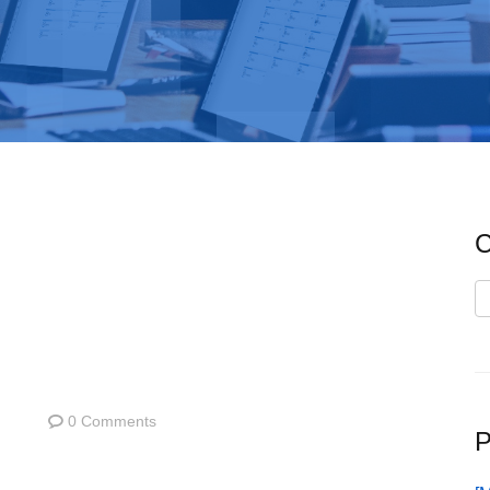
C
C
0 Comments
P