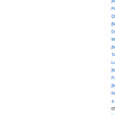
[
P
Q
[
D
M
[
T
L
[
P
[
N
a
0