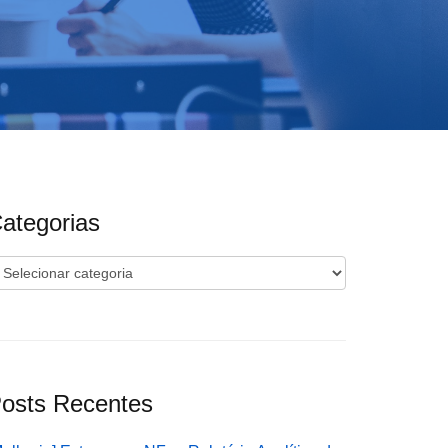
ategorias
ategorias
osts Recentes