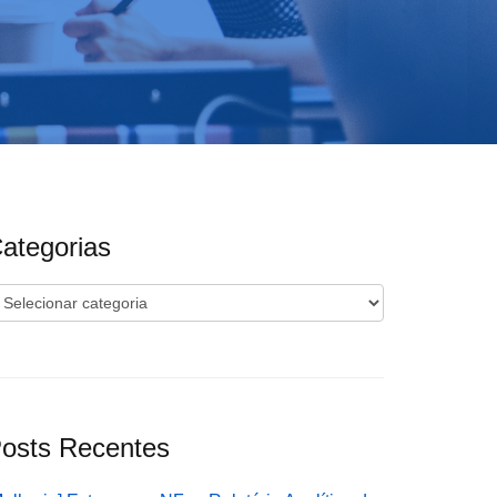
ategorias
ategorias
osts Recentes