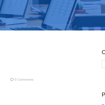
C
C
0 Comments
P