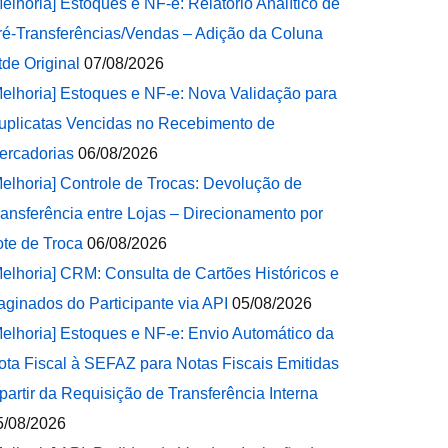
Melhoria] Estoques e NF-e: Relatório Analítico de
ré-Transferências/Vendas – Adição da Coluna
tde Original
07/08/2026
Melhoria] Estoques e NF-e: Nova Validação para
uplicatas Vencidas no Recebimento de
ercadorias
06/08/2026
Melhoria] Controle de Trocas: Devolução de
ransferência entre Lojas – Direcionamento por
ote de Troca
06/08/2026
Melhoria] CRM: Consulta de Cartões Históricos e
aginados do Participante via API
05/08/2026
Melhoria] Estoques e NF-e: Envio Automático da
ota Fiscal à SEFAZ para Notas Fiscais Emitidas
 partir da Requisição de Transferência Interna
5/08/2026