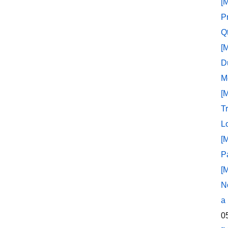
[
P
Q
[
D
M
[
T
L
[
P
[
N
a
0