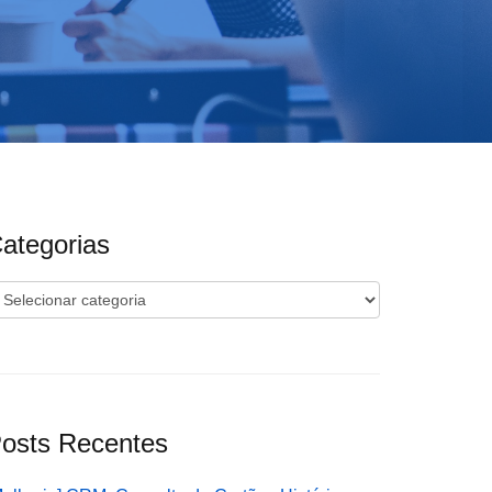
ategorias
ategorias
osts Recentes