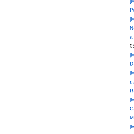
[
P
[
N
a
0
[
D
[
p
R
[
C
M
[