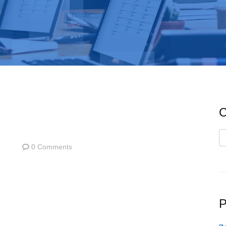
C
C
0 Comments
P