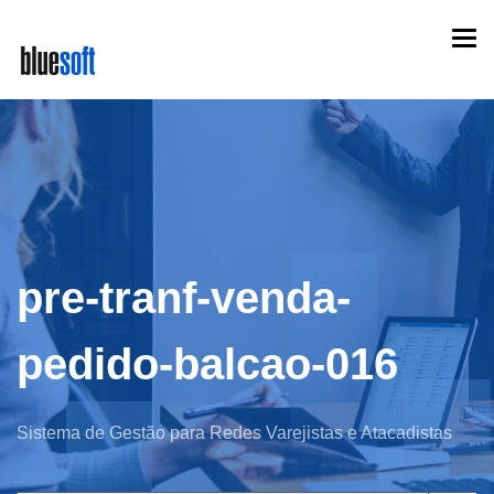
Skip
Togg
to
navi
main
content
pre-tranf-venda-
pedido-balcao-016
Sistema de Gestão para Redes Varejistas e Atacadistas