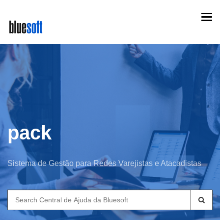
Skip
Togg
to
navi
main
content
pack
Sistema de Gestão para Redes Varejistas e Atacadistas
Search
for: