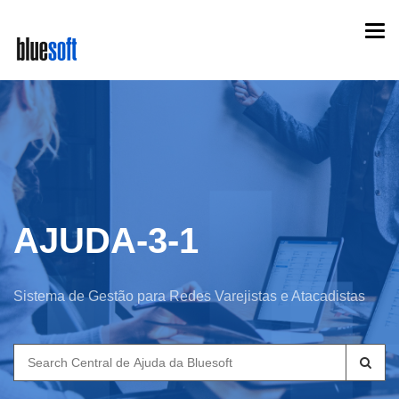
Skip
Togg
to
navi
main
content
AJUDA-3-1
Sistema de Gestão para Redes Varejistas e Atacadistas
Search
for: