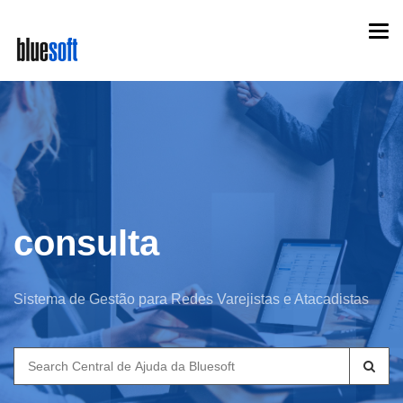
Skip
Togg
to
navi
main
content
consulta
Sistema de Gestão para Redes Varejistas e Atacadistas
Search
for: