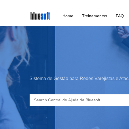
Skip
Home
Treinamentos
FAQ
to
main
content
Sistema de Gestão para Redes Varejistas e Atac
Search
for: