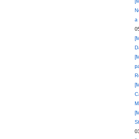
[
N
a
0
[
D
[
p
R
[
C
M
[
S
0