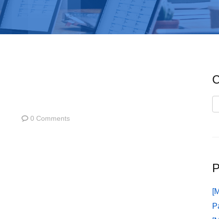
C
C
0 Comments
P
[
P