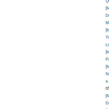
Q
[
D
M
[
T
L
[
P
[
N
a
0
[
D