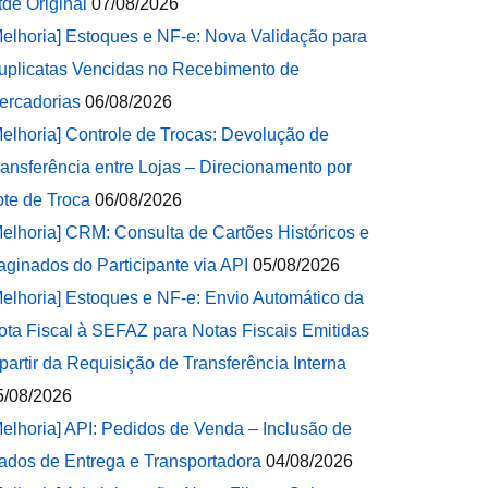
tde Original
07/08/2026
Melhoria] Estoques e NF-e: Nova Validação para
uplicatas Vencidas no Recebimento de
ercadorias
06/08/2026
Melhoria] Controle de Trocas: Devolução de
ransferência entre Lojas – Direcionamento por
ote de Troca
06/08/2026
Melhoria] CRM: Consulta de Cartões Históricos e
aginados do Participante via API
05/08/2026
Melhoria] Estoques e NF-e: Envio Automático da
ota Fiscal à SEFAZ para Notas Fiscais Emitidas
 partir da Requisição de Transferência Interna
5/08/2026
Melhoria] API: Pedidos de Venda – Inclusão de
ados de Entrega e Transportadora
04/08/2026