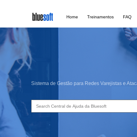
Skip
Home
Treinamentos
FAQ
to
main
content
Sistema de Gestão para Redes Varejistas e Atac
Search
for: