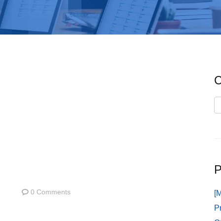
C
C
P
0 Comments
[
P